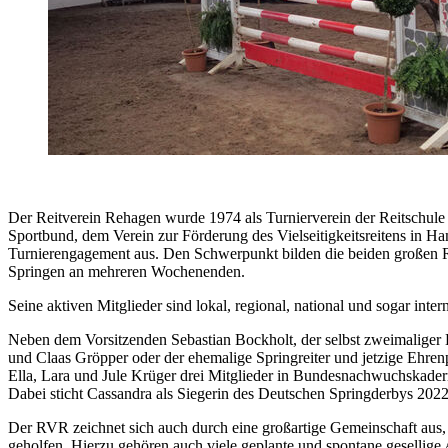
Der Reitverein Rehagen wurde 1974 als Turnierverein der Reitschule 
Sportbund, dem Verein zur Förderung des Vielseitigkeitsreitens in 
Turnierengagement aus. Den Schwerpunkt bilden die beiden großen R
Springen an mehreren Wochenenden.
Seine aktiven Mitglieder sind lokal, regional, national und sogar inte
Neben dem Vorsitzenden Sebastian Bockholt, der selbst zweimaliger L
und Claas Gröpper oder der ehemalige Springreiter und jetzige Ehren
Ella, Lara und Jule Krüger drei Mitglieder in Bundesnachwuchskadern
Dabei sticht Cassandra als Siegerin des Deutschen Springderbys 2022
Der RVR zeichnet sich auch durch eine großartige Gemeinschaft aus, di
geholfen. Hierzu gehören auch viele geplante und spontane gesellige 