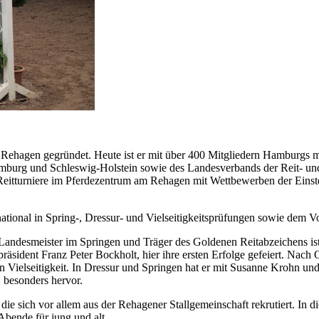
Rehagen gegründet. Heute ist er mit über 400 Mitgliedern Hamburgs mit
Hamburg und Schleswig-Holstein sowie des Landesverbands der Reit- un
eitturniere im Pferdezentrum am Rehagen mit Wettbewerben der Einste
rnational in Spring-, Dressur- und Vielseitigkeitsprüfungen sowie dem Vo
andesmeister im Springen und Träger des Goldenen Reitabzeichens ist,
präsident Franz Peter Bockholt, hier ihre ersten Erfolge gefeiert. Nac
 Vielseitigkeit. In Dressur und Springen hat er mit Susanne Krohn und
 besonders hervor.
e sich vor allem aus der Rehagener Stallgemeinschaft rekrutiert. In die
Abende für jung und alt.