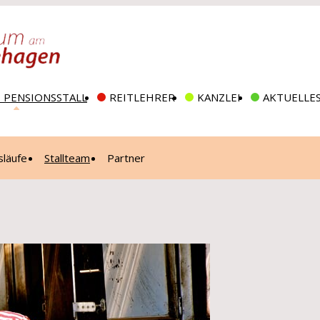
D PENSIONSSTALL
REITLEHRER
KANZLEI
AKTUELLES
släufe
Stallteam
Partner